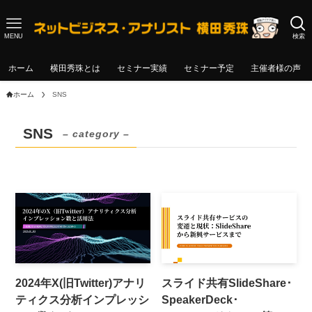
MENU
検索
ホーム
横田秀珠とは
セミナー実績
セミナー予定
主催者様の声
ホーム
SNS
SNS
– category –
2024年X(旧Twitter)アナリ
スライド共有SlideShare･
ティクス分析インプレッシ
SpeakerDeck･