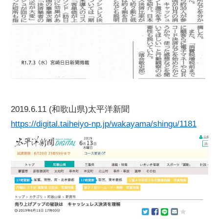
2019.6.11 (和歌山県)太平洋新聞
https://digital.taiheiyo-np.jp/wakayama/shingu/1181