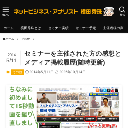
MENU
検索
ホーム
横田秀珠とは
セミナー実績
セミナー予定
主催者様の声
ホーム
その他
セミナーを主催された方の感想と
2014
5/11
メディア掲載履歴(随時更新)
2014年5月11日
2025年10月14日
その他