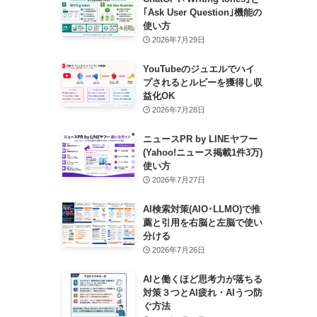
｢Ask User Question｣機能の
使い方
2026年7月29日
YouTubeのジュエルでハイ
プされるとルビーを獲得し収
益化OK
2026年7月28日
ニュースPR by LINEヤフー
(Yahoo!ニュース掲載1件3万)
使い方
2026年7月27日
AI検索対策(AIO･LLMO)で推
薦と引用を右脳と左脳で使い
分ける
2026年7月26日
AIと働くほど思考力が落ちる
対策３つとAI疲れ・AIうつ防
ぐ方法