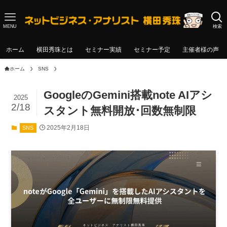
MENU
検索
ホーム
横田秀珠とは
セミナー実績
セミナー予定
主催者様の声
ホーム
SNS
GoogleのGemini搭載note AIアシ
2025
2/18
スタント無料開放･回数無制限
2025年2月18日
SNS