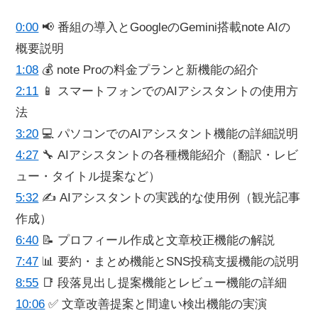
0:00
📢 番組の導入とGoogleのGemini搭載note AIの
概要説明
1:08
💰 note Proの料金プランと新機能の紹介
2:11
📱 スマートフォンでのAIアシスタントの使用方
法
3:20
💻 パソコンでのAIアシスタント機能の詳細説明
4:27
🔧 AIアシスタントの各種機能紹介（翻訳・レビ
ュー・タイトル提案など）
5:32
✍️ AIアシスタントの実践的な使用例（観光記事
作成）
6:40
📝 プロフィール作成と文章校正機能の解説
7:47
📊 要約・まとめ機能とSNS投稿支援機能の説明
8:55
📑 段落見出し提案機能とレビュー機能の詳細
10:06
✅ 文章改善提案と間違い検出機能の実演