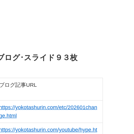
月ブログ･スライド９３枚
ブログ記事URL
https://yokotashurin.com/etc/202601chan
ge.html
https://yokotashurin.com/youtube/hype.ht