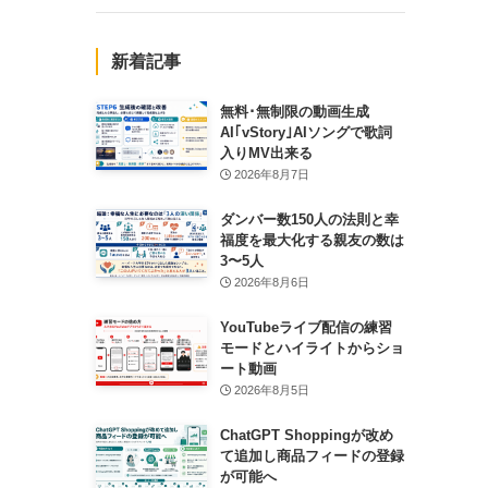
新着記事
無料･無制限の動画生成
AI｢vStory｣AIソングで歌詞
入りMV出来る
2026年8月7日
ダンバー数150人の法則と幸
福度を最大化する親友の数は
3〜5人
2026年8月6日
YouTubeライブ配信の練習
モードとハイライトからショ
ート動画
2026年8月5日
ChatGPT Shoppingが改め
て追加し商品フィードの登録
が可能へ