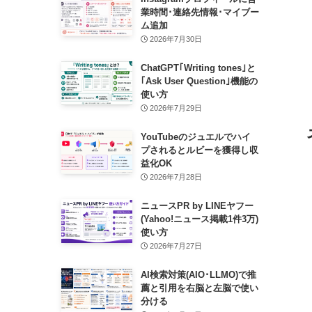
業時間･連絡先情報･マイブー
ム追加
2026年7月30日
ChatGPT｢Writing tones｣と
｢Ask User Question｣機能の
使い方
2026年7月29日
YouTubeのジュエルでハイ
プされるとルビーを獲得し収
益化OK
2026年7月28日
ニュースPR by LINEヤフー
(Yahoo!ニュース掲載1件3万)
使い方
2026年7月27日
AI検索対策(AIO･LLMO)で推
薦と引用を右脳と左脳で使い
分ける