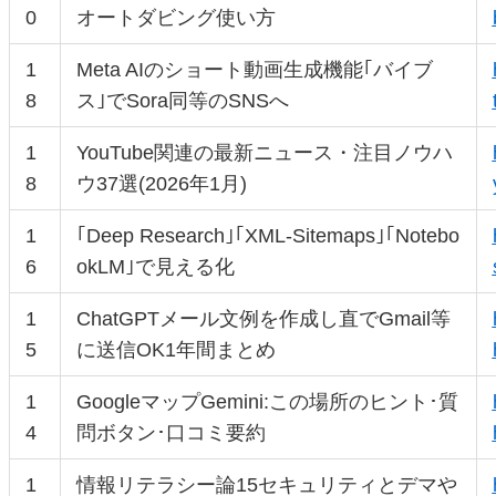
0
オートダビング使い方
1
Meta AIのショート動画生成機能｢バイブ
8
ス｣でSora同等のSNSへ
1
YouTube関連の最新ニュース・注目ノウハ
8
ウ37選(2026年1月)
1
｢Deep Research｣｢XML-Sitemaps｣｢Notebo
6
okLM｣で見える化
1
ChatGPTメール文例を作成し直でGmail等
5
に送信OK1年間まとめ
1
GoogleマップGemini:この場所のヒント･質
4
問ボタン･口コミ要約
1
情報リテラシー論15セキュリティとデマや