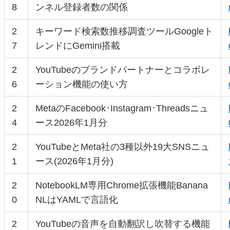
8
ンネル登録者数の関係
2
キーワード検索数推移調査ツールGoogleト
7
レンドにGemini搭載
2
YouTubeのブランドパートナーとコラボレ
6
ーション機能の使い方
2
MetaのFacebook･Instagram･Threadsニュ
4
ース2026年1月分
2
YouTubeとMeta社の3種以外19大SNSニュ
1
ース(2026年1月分)
2
NotebookLM専用Chrome拡張機能Banana
0
NLはYAMLで言語化
2
YouTubeの音声を自動翻訳し吹替する機能