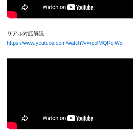
リアル対話解説
https://www.youtube.com/watch?v=rpolMQRolWo