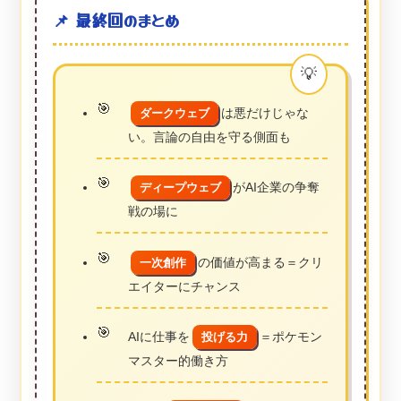
📌 最終回のまとめ
は悪だけじゃな
ダークウェブ
い。言論の自由を守る側面も
がAI企業の争奪
ディープウェブ
戦の場に
の価値が高まる＝クリ
一次創作
エイターにチャンス
AIに仕事を
＝ポケモン
投げる力
マスター的働き方