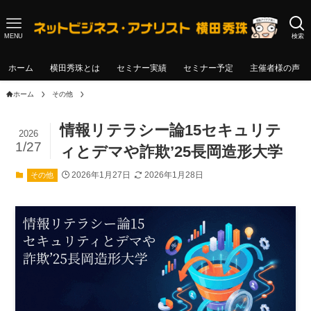
MENU
検索
ホーム
横田秀珠とは
セミナー実績
セミナー予定
主催者様の声
ホーム
その他
情報リテラシー論15セキュリテ
2026
1/27
ィとデマや詐欺’25長岡造形大学
2026年1月27日
2026年1月28日
その他