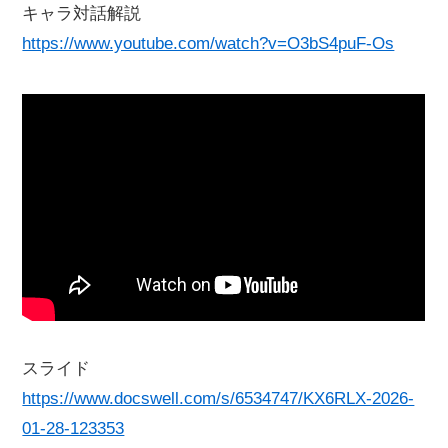
キャラ対話解説
https://www.youtube.com/watch?v=O3bS4puF-Os
スライド
https://www.docswell.com/s/6534747/KX6RLX-2026-
01-28-123353