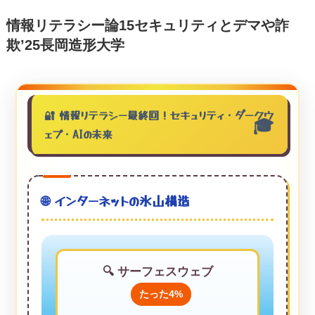
情報リテラシー論15セキュリティとデマや詐
欺’25長岡造形大学
❄️ 長岡に雪！約1m積雪
🔐 情報リテラシー最終回！セキュリティ・ダークウ
ェブ・AIの未来
🌐 インターネットの氷山構造
🔍 サーフェスウェブ
たった4%