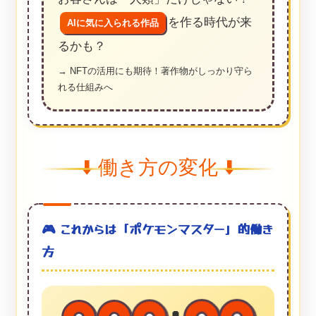
を作る時代が来
AIに気に入られる作品
るかも？
→ NFTの活用にも期待！著作物がしっかり守ら
れる仕組みへ
⬇️ 働き方の変化 ⬇️
🎮 これからは「ポケモンマスター」的働き
方