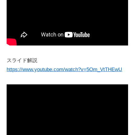
スライド解説
https://www.youtube.com/watch?v=5Om_VtTHEwU