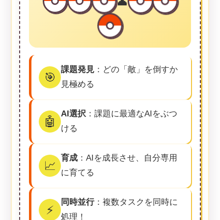
👤
課題発見
：どの「敵」を倒すか
🎯
見極める
AI選択
：課題に最適なAIをぶつ
🤖
ける
育成
：AIを成長させ、自分専用
📈
に育てる
同時並行
：複数タスクを同時に
⚡
処理！