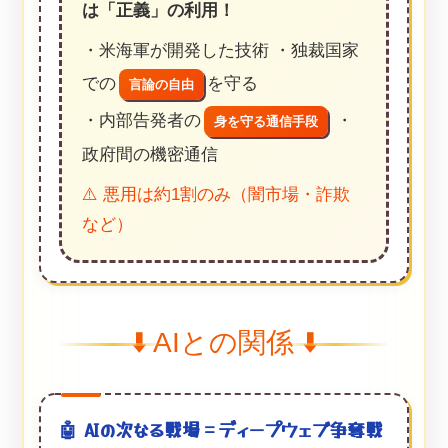
は「正義」の利用！
・米海軍が開発した技術 ・独裁国家
での
を守る
言論の自由
・内部告発者の
・
身を守る通信手段
政府間の機密通信
⚠️ 悪用は約1割のみ（闇市場・詐欺
など）
⬇️ AIとの関係 ⬇️
🤖 AIの次なる戦場＝ディープウェブ争奪戦