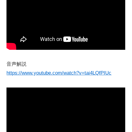
音声解説
https://www.youtube.com/watch?v=tai4LQfPIUc