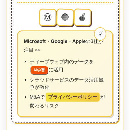
🍎
Ⓜ️
🔵
Microsoft・Google・Apple
の3社が
注目 👀
ディープウェブ内のデータを
に活用
AI学習
クラウドサービスのデータ活用競
争が激化
M&Aで
プライバシーポリシー
が
変わるリスク