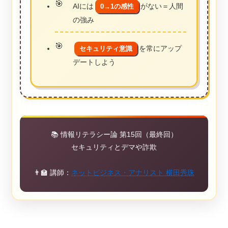
AIには
がない＝人間
0→1の感性
の強み
を常にアップ
セキュリティ意識
デートしよう
📚 情報リテラシー論 第15回（最終回）
セキュリティとデマや詐欺
👨‍🏫 講師：
ネットビジネス・アナリスト 横田秀珠