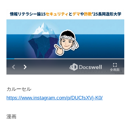
カルーセル
https://www.instagram.com/p/DUCfsXVj-K0/
漫画