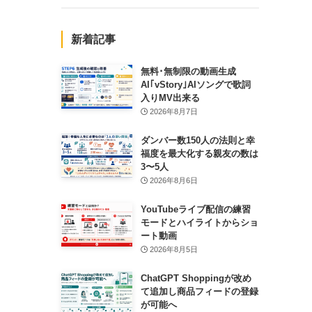
新着記事
無料･無制限の動画生成
AI｢vStory｣AIソングで歌詞
入りMV出来る
2026年8月7日
ダンバー数150人の法則と幸
福度を最大化する親友の数は
3〜5人
2026年8月6日
YouTubeライブ配信の練習
モードとハイライトからショ
ート動画
2026年8月5日
ChatGPT Shoppingが改め
て追加し商品フィードの登録
が可能へ