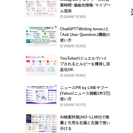
業時間･連絡先情報･マイブー
ム追加
2026年7月30日
ChatGPT｢Writing tones｣と
｢Ask User Question｣機能の
使い方
2026年7月29日
YouTubeのジュエルでハイ
プされるとルビーを獲得し収
益化OK
2026年7月28日
ニュースPR by LINEヤフー
(Yahoo!ニュース掲載1件3万)
使い方
2026年7月27日
AI検索対策(AIO･LLMO)で推
薦と引用を右脳と左脳で使い
分ける