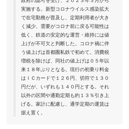
政府の認可を受け、２０２３年３月から
実施する。新型コロナウイルス感染拡大
で在宅勤務が普及し、定期利用者が大き
く減少。需要がコロナ前に戻る可能性は
低く、鉄道の安定的な運営・維持には値
上げが不可欠と判断した。コロナ禍に伴
う値上げは首都圏私鉄で初めて。消費税
増税を除けば、同社の値上げは０５年以
来１８年ぶりとなる。現行の初乗り料金
はＩＣカードで１２６円、切符で１３０
円だが、いずれも１４０円とする。それ
以外の区間や通勤定期も約１３％引き上
げる。家計に配慮し、通学定期の運賃は
据え置く。