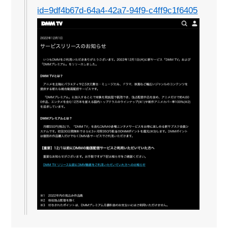
id=9df4b67d-64a4-42a7-94f9-c4ff9c1f6405