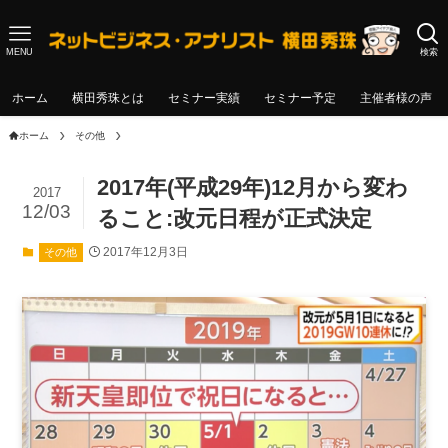
MENU
検索
ホーム
横田秀珠とは
セミナー実績
セミナー予定
主催者様の声
ホーム
その他
2017年(平成29年)12月から変わ
2017
12/03
ること:改元日程が正式決定
2017年12月3日
その他