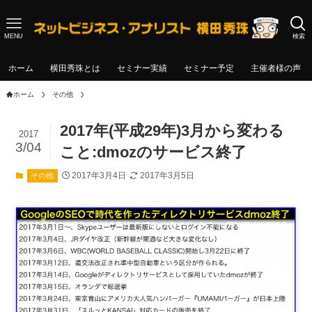
MENU
検索
ホーム
横田秀珠とは
セミナー実績
セミナー予定
主催者様の声
ホーム
その他
2017年(平成29年)3月から変わる
2017
3/04
こと:dmozのサービス終了
2017年3月4日
2017年3月5日
その他