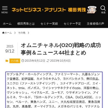
MENU
検索
ホーム
横田秀珠とは
セミナー実績
セミナー予定
主催者様の声
ホーム
その他
オムニチャネル(O2O)戦略の成功
2015
9/12
事例＆ニュース44社まとめ
2015年9月12日
2023年10月4日
その他