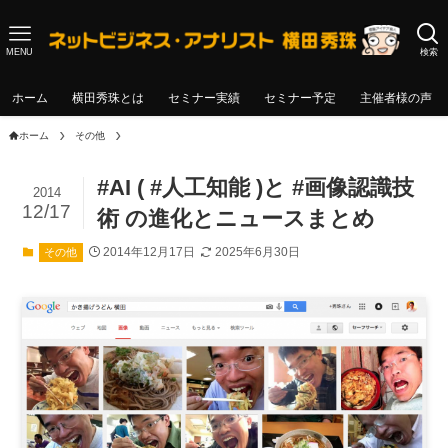
MENU
検索
ホーム
横田秀珠とは
セミナー実績
セミナー予定
主催者様の声
ホーム
その他
#AI ( #人工知能 )と #画像認識技
2014
12/17
術 の進化とニュースまとめ
2014年12月17日
2025年6月30日
その他