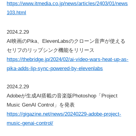
https://www.itmedia.co.jp/news/articles/2403/01/news
103.html
2024.2.29
AI映画のPika、ElevenLabsのクローン音声が使える
セリフのリップシンク機能をリリース
https://thebridge.jp/2024/02/ai-video-wars-heat-up-as-
pika-adds-lip-sync-powered-by-elevenlabs
2024.2.29
Adobeが生成AI搭載の音楽版Photoshop「Project
Music GenAI Control」を発表
https://gigazine.net/news/20240229-adobe-project-
music-genai-control/