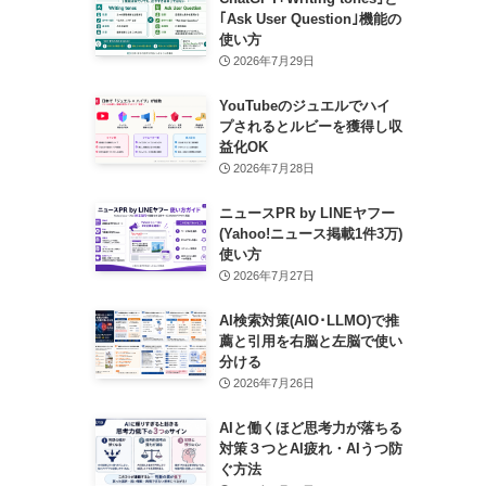
｢Ask User Question｣機能の
使い方
2026年7月29日
YouTubeのジュエルでハイ
プされるとルビーを獲得し収
益化OK
2026年7月28日
ニュースPR by LINEヤフー
(Yahoo!ニュース掲載1件3万)
使い方
2026年7月27日
AI検索対策(AIO･LLMO)で推
薦と引用を右脳と左脳で使い
分ける
2026年7月26日
AIと働くほど思考力が落ちる
対策３つとAI疲れ・AIうつ防
ぐ方法