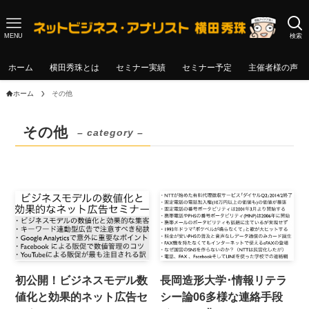
MENU
検索
ホーム
横田秀珠とは
セミナー実績
セミナー予定
主催者様の声
ホーム
その他
その他
– category –
初公開！ビジネスモデル数
長岡造形大学･情報リテラ
値化と効果的ネット広告セ
シー論06多様な連絡手段