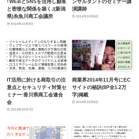
｢WEBとSNSを活用し顧客
ンサルタントのセミナー講
と密接な関係を築く｣(新潟
演講師
県)糸魚川商工会議所
2014年10月8日
2014年10月9日
IT活用に於ける商取引の注
商業界2014年11月号にEC
意点とセキュリティ対策セ
サイトの秘訣(8P全1.2万
ミナー:香川県商工会連合
字)掲載
会
2014年10月6日
2014年10月7日