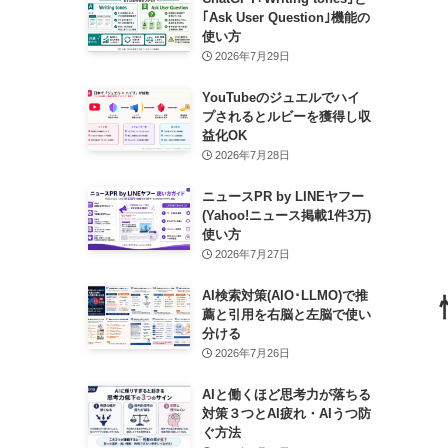
｢Ask User Question｣機能の
使い方
2026年7月29日
YouTubeのジュエルでハイ
プされるとルビーを獲得し収
益化OK
2026年7月28日
ニュースPR by LINEヤフー
(Yahoo!ニュース掲載1件3万)
使い方
2026年7月27日
AI検索対策(AIO･LLMO)で推
薦と引用を右脳と左脳で使い
分ける
2026年7月26日
AIと働くほど思考力が落ちる
対策３つとAI疲れ・AIうつ防
ぐ方法