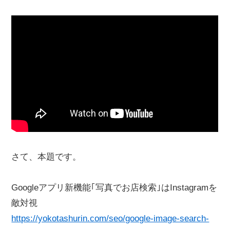
さて、本題です。
Googleアプリ新機能｢写真でお店検索｣はInstagramを
敵対視
https://yokotashurin.com/seo/google-image-search-