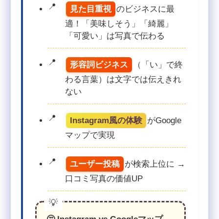
見た目重視
のビジネスに最
適！「美味しそう」「綺麗」
「可愛い」は写真で伝わる
形容詞ビジネス
（「い」で終
わる言葉）は文字では伝えきれ
ない
Instagram風の体験
がGoogle
マップで実現
ユーザー投稿
が検索上位に →
口コミ写真の価値UP