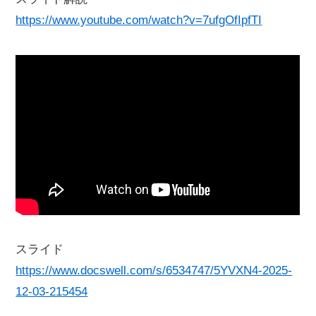
https://www.youtube.com/watch?v=7ufgOfIpfTI
スライド
https://www.docswell.com/s/6534747/5YVXN4-2025-
12-03-215454