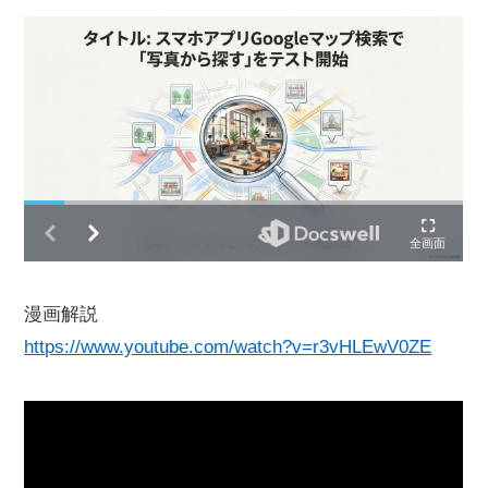
漫画解説
https://www.youtube.com/watch?v=r3vHLEwV0ZE