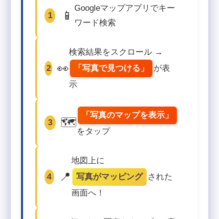
Googleマップアプリでキー
📱
1
ワード検索
検索結果をスクロール →
👀
2
「写真で見つける」
が表
示
「写真のマップを表示」
🗺️
3
をタップ
地図上に
📍
4
写真がマッピング
された
画面へ！