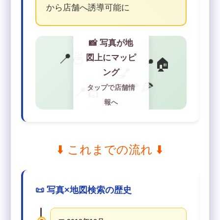
から店舗へ誘導可能に
📸 写真が地
📍🍜
図上にマッピ
📍🏠
📍💅
ング
📍🍕
タップで店舗情
📍💇
報へ
⬇️ これまでの流れ ⬇️
📜 写真×地図検索の歴史