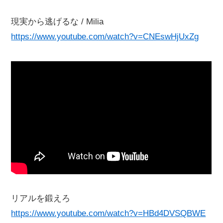
現実から逃げるな / Milia
https://www.youtube.com/watch?v=CNEswHjUxZg
リアルを鍛えろ
https://www.youtube.com/watch?v=HBd4DVSQBWE