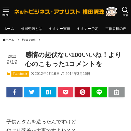
MENU
検索
ホーム
横田秀珠とは
セミナー実績
セミナー予定
主催者様の声
ホーム
Facebook
感情の起伏ない100いいね！より
2012
9/19
心のこもった1コメントを
2012年9月19日
2014年3月16日
Facebook
子供とダムを造ったんですけど
やはり落差が大事ですよね？？