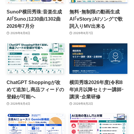
SunoP横田秀珠:音楽生成
無料･無制限の動画生成
AI｢Suno｣1230曲/1302曲
AI｢vStory｣AIソングで歌
2026年7月分
詞入りMV出来る
2026年8月8日
2026年8月7日
ChatGPT Shoppingが改
横田秀珠2026年度(令和8
めて追加し商品フィードの
年)8月以降セミナー講師･
登録が可能へ
講演･企業研修
2026年8月4日
2026年8月2日