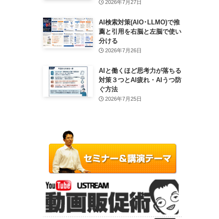
2026年7月27日
AI検索対策(AIO･LLMO)で推
薦と引用を右脳と左脳で使い
分ける
2026年7月26日
AIと働くほど思考力が落ちる
対策３つとAI疲れ・AIうつ防
ぐ方法
2026年7月25日