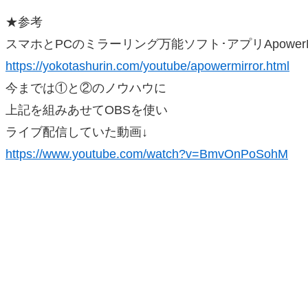
★参考
スマホとPCのミラーリング万能ソフト･アプリApowerMi
https://yokotashurin.com/youtube/apowermirror.html
今までは①と②のノウハウに
上記を組みあせてOBSを使い
ライブ配信していた動画↓
https://www.youtube.com/watch?v=BmvOnPoSohM