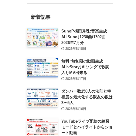
新着記事
SunoP横田秀珠:音楽生成
AI｢Suno｣1230曲/1302曲
2026年7月分
2026年8月8日
無料･無制限の動画生成
AI｢vStory｣AIソングで歌詞
入りMV出来る
2026年8月7日
ダンバー数150人の法則と幸
福度を最大化する親友の数は
3〜5人
2026年8月6日
YouTubeライブ配信の練習
モードとハイライトからショ
ート動画