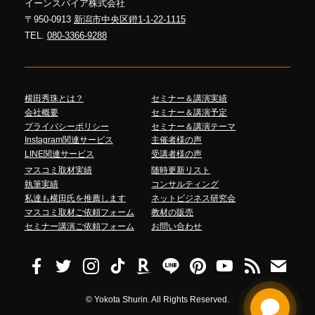
イーンスパイア株式会社
〒950-0913
新潟市中央区鐙1-1-22-1115
TEL.
080-3366-9288
横田秀珠とは？
セミナー＆講演実績
会社概要
セミナー＆講演予定
プライバシーポリシー
セミナー＆講演テーマ
Instagram関連サービス
主催者様の声
LINE関連サービス
受講者様の声
マスコミ取材実績
随時更新リスト
執筆実績
コンサルティング
私達も横田氏を推薦します
ネットビジネス研究会
マスコミ取材ご依頼フォーム
教材の販売
セミナー講演ご依頼フォーム
お問い合わせ
©
Yokota Shurin. All Rights Reserved.