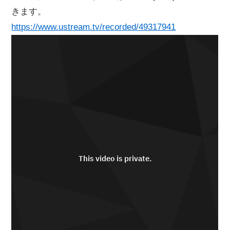
きます。
https://www.ustream.tv/recorded/49317941