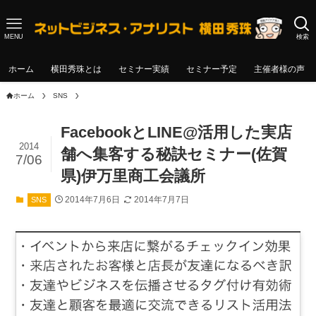
MENU
検索
ホーム
横田秀珠とは
セミナー実績
セミナー予定
主催者様の声
ホーム
SNS
FacebookとLINE@活用した実店
2014
舗へ集客する秘訣セミナー(佐賀
7/06
県)伊万里商工会議所
2014年7月6日
2014年7月7日
SNS