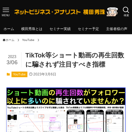
MENU
検索
ホーム
横田秀珠とは
セミナー実績
セミナー予定
主催者様の声
ホーム
YouTube
TikTok等ショート動画の再生回数
2023
3/06
に騙されず注目すべき指標
2023年3月6日
YouTube