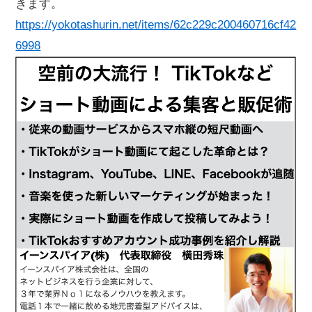
きます。
https://yokotashurin.net/items/62c229c200460716cf42
6998