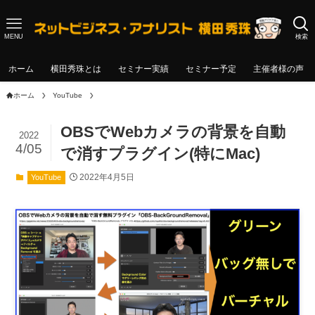
MENU
検索
ホーム
横田秀珠とは
セミナー実績
セミナー予定
主催者様の声
ホーム
YouTube
OBSでWebカメラの背景を自動
2022
4/05
で消すプラグイン(特にMac)
2022年4月5日
YouTube