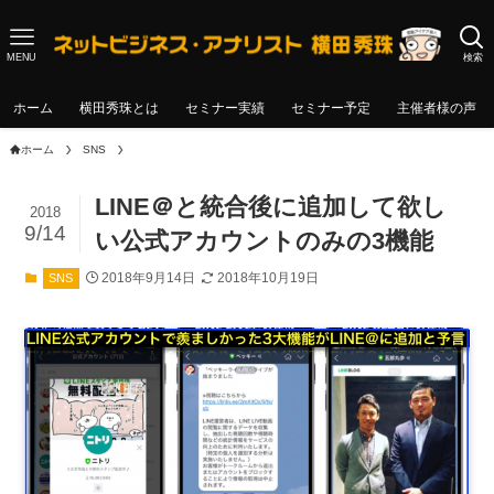
MENU
検索
ホーム
横田秀珠とは
セミナー実績
セミナー予定
主催者様の声
ホーム
SNS
LINE＠と統合後に追加して欲し
2018
9/14
い公式アカウントのみの3機能
2018年9月14日
2018年10月19日
SNS