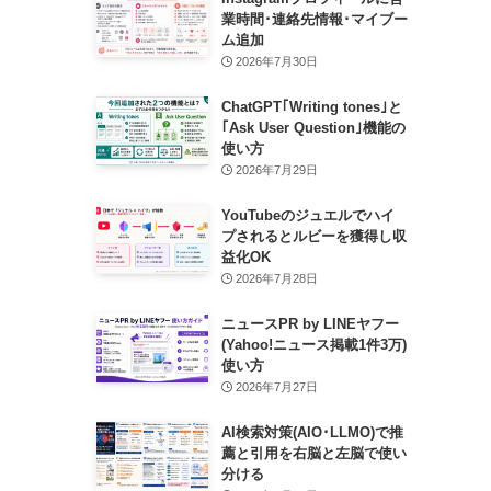
業時間･連絡先情報･マイブー
ム追加
2026年7月30日
ChatGPT｢Writing tones｣と
｢Ask User Question｣機能の
使い方
2026年7月29日
YouTubeのジュエルでハイ
プされるとルビーを獲得し収
益化OK
2026年7月28日
ニュースPR by LINEヤフー
(Yahoo!ニュース掲載1件3万)
使い方
2026年7月27日
AI検索対策(AIO･LLMO)で推
薦と引用を右脳と左脳で使い
分ける