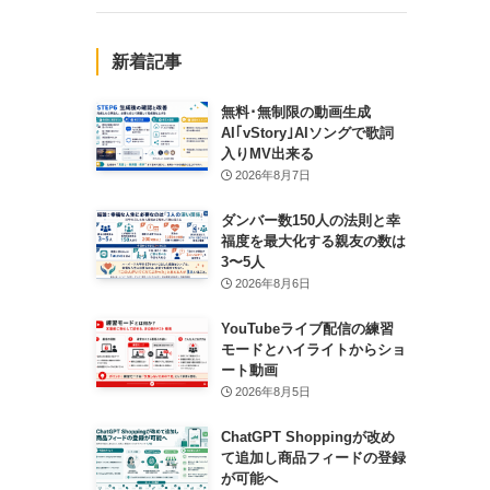
新着記事
無料･無制限の動画生成
AI｢vStory｣AIソングで歌詞
入りMV出来る
2026年8月7日
ダンバー数150人の法則と幸
福度を最大化する親友の数は
3〜5人
2026年8月6日
YouTubeライブ配信の練習
モードとハイライトからショ
ート動画
2026年8月5日
ChatGPT Shoppingが改め
て追加し商品フィードの登録
が可能へ