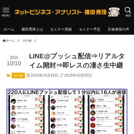
MENU
検索
ホーム
横田秀珠とは
セミナー実績
セミナー予定
主催者様の声
ホーム
その他
LINE@プッシュ配信⇒リアルタ
2015
10/10
イム開封⇒即レスの凄さ生中継
2015年10月10日
2015年10月25日
その他