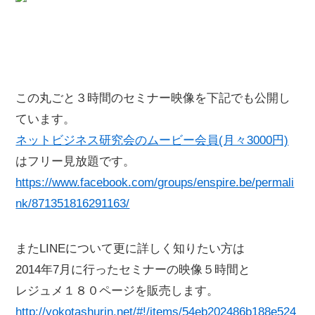
この丸ごと３時間のセミナー映像を下記でも公開し
ています。
ネットビジネス研究会のムービー会員(月々3000円)
はフリー見放題です。
https://www.facebook.com/groups/enspire.be/permali
nk/871351816291163/
またLINEについて更に詳しく知りたい方は
2014年7月に行ったセミナーの映像５時間と
レジュメ１８０ページを販売します。
http://yokotashurin.net/#!/items/54eb202486b188e524