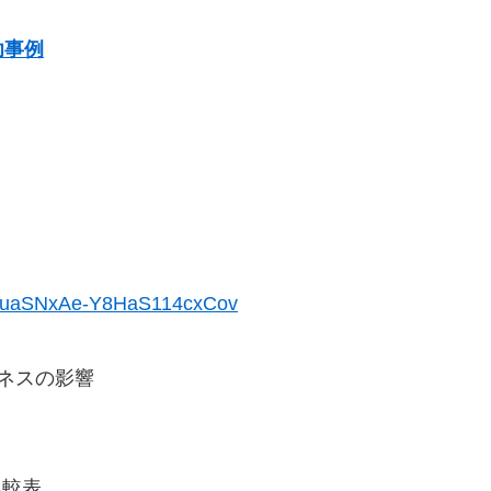
功事例
JZLuaSNxAe-Y8HaS114cxCov
ジネスの影響
比較表