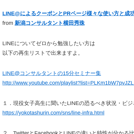
LINE@によるクーポンとPRページ様々な使い方と成
from
新潟コンサルタント横田秀珠
LINEについてゼロから勉強したい方は
以下の再生リストで出来ますよ。
LINE@コンサルタントの15分セミナー集
http://www.youtube.com/playlist?list=PLKm1bW7pv
１．現役女子高生に聞いたLINEの恐るべき状況・ビ
https://yokotashurin.com/sns/line-infra.html
２．TwitterとFacebookとLINEの違いと特性が分かる