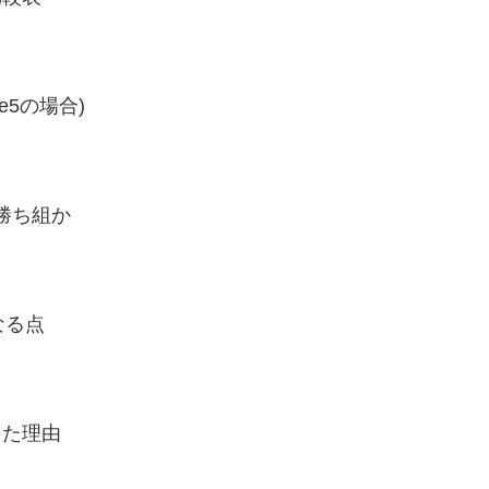
e5の場合)
は勝ち組か
が異なる点
できた理由