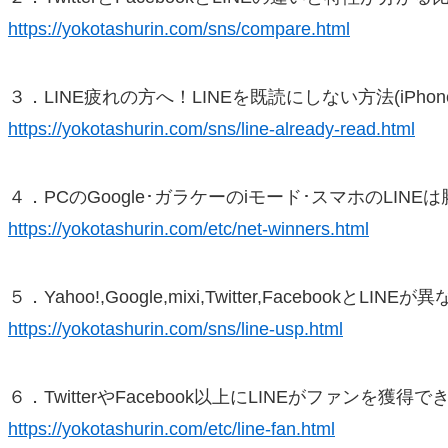
https://yokotashurin.com/sns/compare.html
３．LINE疲れの方へ！LINEを既読にしない方法(iPhon
https://yokotashurin.com/sns/line-already-read.html
４．PCのGoogle･ガラケーのiモード･スマホのLINE
https://yokotashurin.com/etc/net-winners.html
５．Yahoo!,Google,mixi,Twitter,FacebookとLINE
https://yokotashurin.com/sns/line-usp.html
６．TwitterやFacebook以上にLINEがファンを獲得
https://yokotashurin.com/etc/line-fan.html