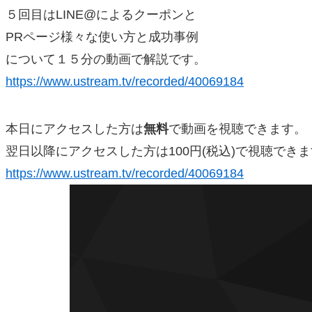
５回目はLINE@によるクーポンと
PRページ様々な使い方と成功事例
について１５分の動画で解説です。
https://www.ustream.tv/recorded/40069184
本日にアクセスした方は
無料
で動画を視聴できます。
翌日以降にアクセスした方は100円(税込)で視聴でき
https://www.ustream.tv/recorded/40069184