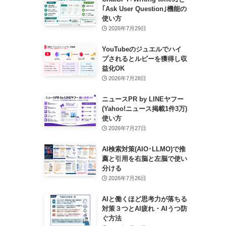
｢Ask User Question｣機能の
使い方
2026年7月29日
YouTubeのジュエルでハイ
プされるとルビーを獲得し収
益化OK
2026年7月28日
ニュースPR by LINEヤフー
(Yahoo!ニュース掲載1件3万)
使い方
2026年7月27日
AI検索対策(AIO･LLMO)で推
薦と引用を右脳と左脳で使い
分ける
2026年7月26日
AIと働くほど思考力が落ちる
対策３つとAI疲れ・AIうつ防
ぐ方法