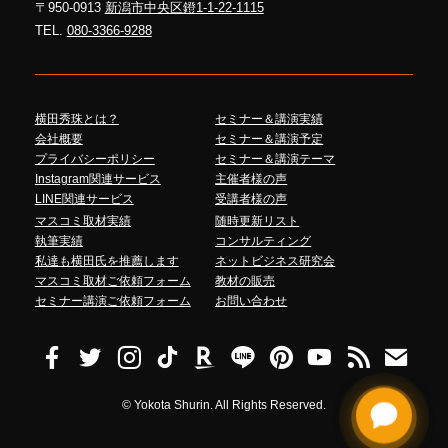
〒950-0913
新潟市中央区鐙1-1-22-1115
TEL.
080-3366-9288
横田秀珠とは？
セミナー＆講演実績
会社概要
セミナー＆講演予定
プライバシーポリシー
セミナー＆講演テーマ
Instagram関連サービス
主催者様の声
LINE関連サービス
受講者様の声
マスコミ取材実績
随時更新リスト
執筆実績
コンサルティング
私達も横田氏を推薦します
ネットビジネス研究会
マスコミ取材ご依頼フォーム
教材の販売
セミナー講演ご依頼フォーム
お問い合わせ
©
Yokota Shurin. All Rights Reserved.
Talk to me!