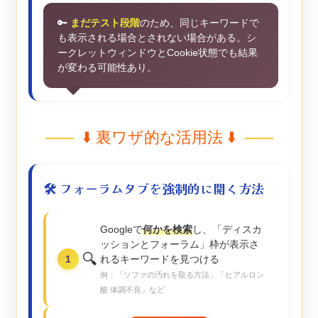
🔑
まだテスト段階
のため、同じキーワードで
も表示される場合とされない場合がある。シ
ークレットウィンドウとCookie状態でも結果
が変わる可能性あり。
⬇️ 裏ワザ的な活用法 ⬇️
🛠️ フォーラムタブを強制的に開く方法
Googleで
何かを検索
し、「ディスカ
ッションとフォーラム」枠が表示さ
🔍
1
れるキーワードを見つける
例：「ソファの汚れを取る方法」「ヒアルロン
酸 体調不良」など