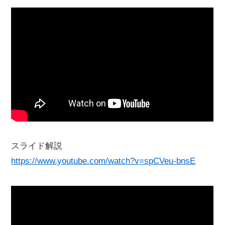
スライド解説
https://www.youtube.com/watch?v=spCVeu-bnsE