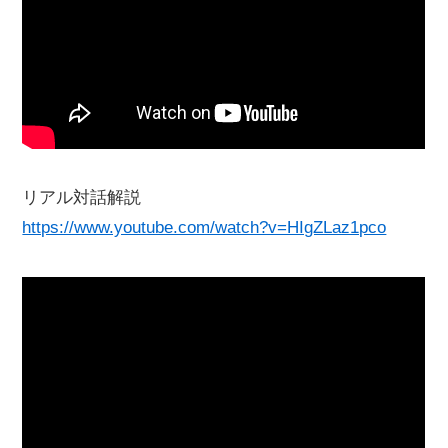
リアル対話解説
https://www.youtube.com/watch?v=HIgZLaz1pco