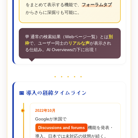
をまとめて表示する機能で、
フォーラムタブ
からさらに深掘りも可能に。
💬 通常の検索結果（Webページ一覧）とは
別
枠
で、ユーザー同士の
リアルな声
が表示され
る仕組み。AI Overviewsの下に出現！
● ● ● ● ●
📅 導入の経緯タイムライン
2022年10月
Googleが米国で
機能を発表・
Discussions and forums
導入。日本では未対応の状態が続く。