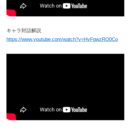
キャラ対話解説
https://www.youtube.com/watch?v=HvFgwzRO0Co