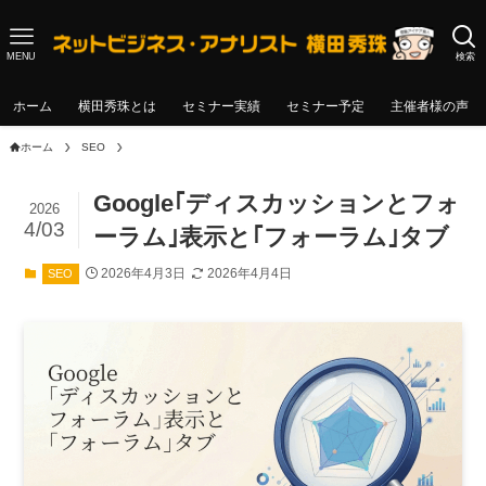
MENU
検索
ホーム
横田秀珠とは
セミナー実績
セミナー予定
主催者様の声
ホーム
SEO
Google｢ディスカッションとフォ
2026
4/03
ーラム｣表示と｢フォーラム｣タブ
2026年4月3日
2026年4月4日
SEO