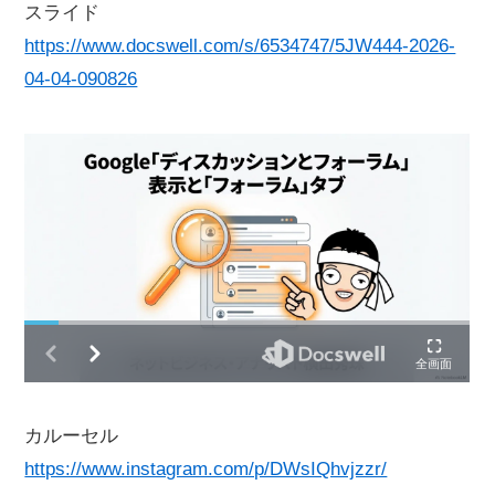
スライド
https://www.docswell.com/s/6534747/5JW444-2026-
04-04-090826
カルーセル
https://www.instagram.com/p/DWsIQhvjzzr/