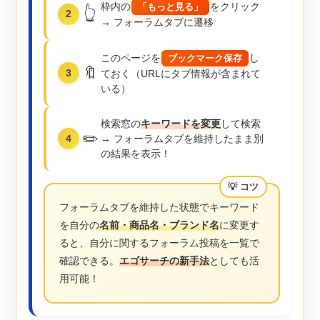
枠内の
をクリック
「もっと見る」
👆
2
→ フォーラムタブに遷移
このページを
し
ブックマーク保存
🔖
3
ておく（URLにタブ情報が含まれて
いる）
検索窓の
キーワードを変更
して検索
✏️
4
→ フォーラムタブを維持したまま別
の結果を表示！
フォーラムタブを維持した状態でキーワード
を自分の
名前・商品名・ブランド名
に変更す
ると、自分に関するフォーラム投稿を一覧で
確認できる。
エゴサーチの新手法
としても活
用可能！