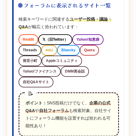
🌐 フォーラムに表示されるサイト一覧
検索キーワードに関連する
ユーザー投稿・議論・
Q&A
が幅広く拾われています：
Reddit
𝕏（旧Twitter）
Yahoo!知恵袋
Threads
mixi
Bluesky
Quora
発言小町
Appleコミュニティ
Yahoo!ファイナンス
DMM英会話
自社Q&Aサイト
ポイント：
SNS投稿だけでなく、
企業の公式
Q&A
や
自社フォーラム
も検索対象。自社サイ
トにフォーラム機能を設置すれば拾われる可
能性あり！