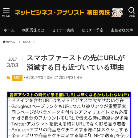
MENU
検索
ホーム
横田秀珠とは
セミナー実績
セミナー予定
主催者様の声
ホーム
SEO
スマホファーストの先にURLが
2017
3/03
消滅する日も近づいている理由
2017年3月3日
2017年3月4日
SEO