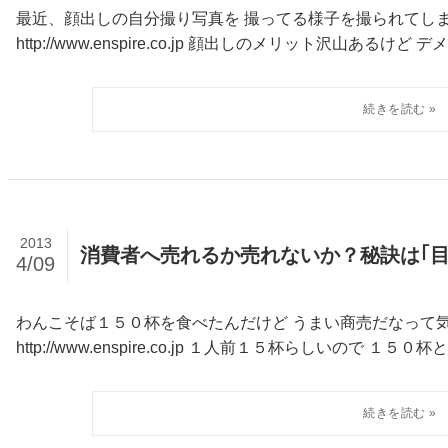
最近、顔出しの自分撮り写真を 撮ってる様子を撮られてし
http://www.enspire.co.jp 顔出しのメリット沢山あるけど 
2013
消費者へ売れるか売れないか？秘訣は｢目
4/09
わんこそば１５０杯を食べたんだけど うまい商売だなって
http://www.enspire.co.jp １人前１５杯らしいので １５０杯とい