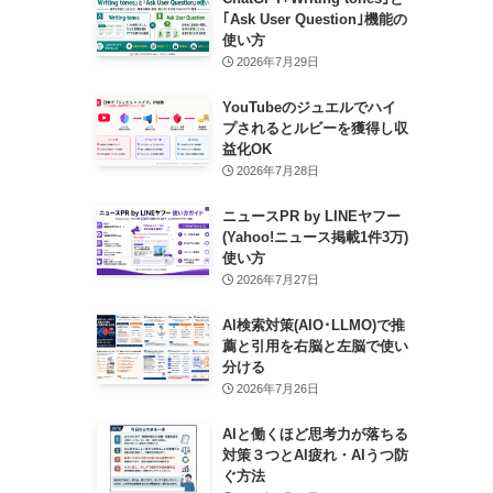
｢Ask User Question｣機能の
使い方
2026年7月29日
YouTubeのジュエルでハイ
プされるとルビーを獲得し収
益化OK
2026年7月28日
ニュースPR by LINEヤフー
(Yahoo!ニュース掲載1件3万)
使い方
2026年7月27日
AI検索対策(AIO･LLMO)で推
薦と引用を右脳と左脳で使い
分ける
2026年7月26日
AIと働くほど思考力が落ちる
対策３つとAI疲れ・AIうつ防
ぐ方法