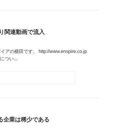
検索より関連動画で流入
。 http://www.enspire.co.jp
につい...
る企業は稀少である