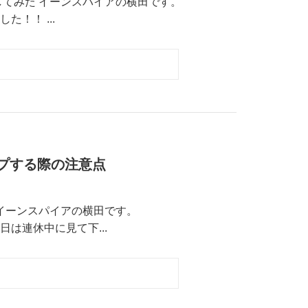
してみた イーンスパイアの横田です。
した！！ ...
ップする際の注意点
イーンスパイアの横田です。
て、今日は連休中に見て下...