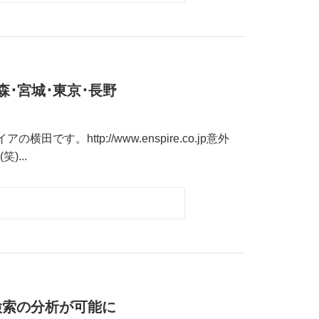
森･宮城･東京･長野
。http://www.enspire.co.jp意外
...
ド検索の分析が可能に