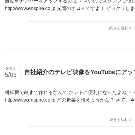
自動車ナンバーをアップするのは マズいのでスタンプで隠
http://www.enspire.co.jp 光岡のオロチですよ！ ビックリしま
2013
自社紹介のテレビ映像をYouTubeにア
5/03
耕耘機で畝まで作れるなんて ホントに便利になったよね？ 
http://www.enspire.co.jp どの野菜を植えようかな？ さ