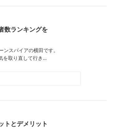
録者数ランキングを
 イーンスパイアの横田です。
さて、気を取り直して行き...
リットとデメリット