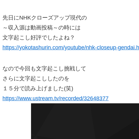
先日にNHKクローズアップ現代の
～収入源は動画投稿～の時には
文字起こし好評でしたよね？
https://yokotashurin.com/youtube/nhk-closeup-gendai.
なので今回も文字起こし挑戦して
さらに文字起こししたのを
１５分で読み上げました(笑)
https://www.ustream.tv/recorded/32648377