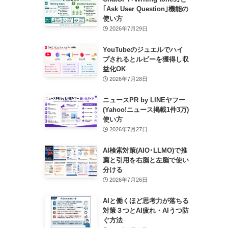
｢Ask User Question｣機能の
使い方
2026年7月29日
YouTubeのジュエルでハイ
プされるとルビーを獲得し収
益化OK
2026年7月28日
ニュースPR by LINEヤフー
(Yahoo!ニュース掲載1件3万)
使い方
2026年7月27日
AI検索対策(AIO･LLMO)で推
薦と引用を右脳と左脳で使い
分ける
2026年7月26日
AIと働くほど思考力が落ちる
対策３つとAI疲れ・AIうつ防
ぐ方法