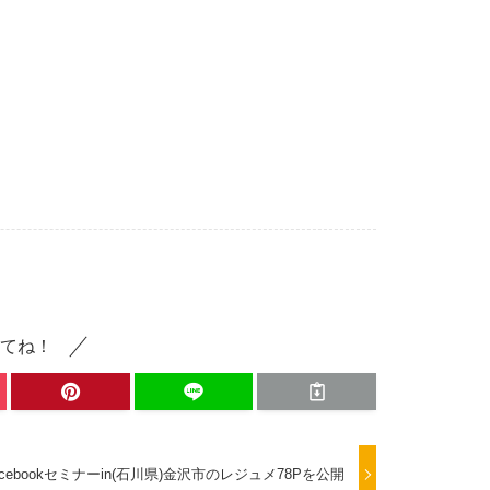
てね！
acebookセミナーin(石川県)金沢市のレジュメ78Pを公開