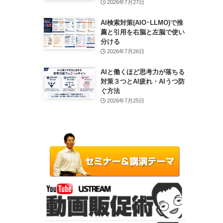
2026年7月27日
AI検索対策(AIO･LLMO)で推
薦と引用を右脳と左脳で使い
分ける
2026年7月26日
AIと働くほど思考力が落ちる
対策３つとAI疲れ・AIうつ防
ぐ方法
2026年7月25日