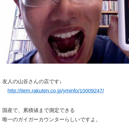
友人の山谷さんの店です↓
http://item.rakuten.co.jp/yminfo/10009247/
国産で、累積値まで測定できる
唯一のガイガーカウンターらしいですよ。