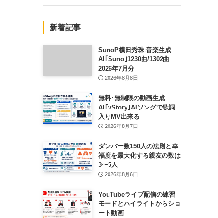
新着記事
SunoP横田秀珠:音楽生成
AI｢Suno｣1230曲/1302曲
2026年7月分
2026年8月8日
無料･無制限の動画生成
AI｢vStory｣AIソングで歌詞
入りMV出来る
2026年8月7日
ダンバー数150人の法則と幸
福度を最大化する親友の数は
3〜5人
2026年8月6日
YouTubeライブ配信の練習
モードとハイライトからショ
ート動画