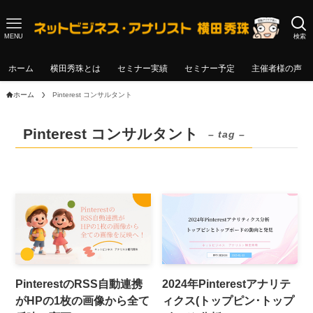
MENU
検索
ホーム
横田秀珠とは
セミナー実績
セミナー予定
主催者様の声
ホーム
Pinterest コンサルタント
Pinterest コンサルタント
– tag –
PinterestのRSS自動連携
2024年Pinterestアナリテ
がHPの1枚の画像から全て
ィクス(トップピン･トップ