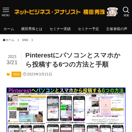
MENU
検索
ホーム
横田秀珠とは
セミナー実績
セミナー予定
主催者様の声
ホーム
SNS
Pinterestにパソコンとスマホか
2023
3/21
ら投稿する6つの方法と手順
2023年3月21日
SNS