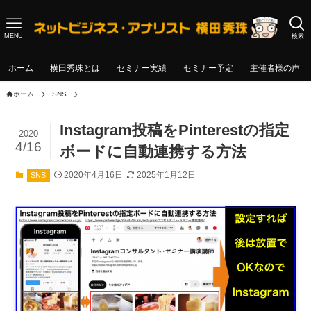
MENU
検索
ホーム
横田秀珠とは
セミナー実績
セミナー予定
主催者様の声
ホーム
SNS
Instagram投稿をPinterestの指定
2020
4/16
ボードに自動連携する方法
2020年4月16日
2025年1月12日
SNS