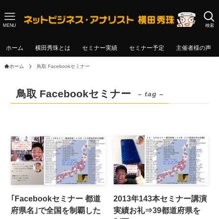
MENU
検索
ホーム
横田秀珠とは
セミナー実績
セミナー予定
主催者様の声
ホーム
鳥取 Facebookセミナー
鳥取 Facebookセミナー
– tag –
｢Facebookセミナー 都道
2013年143本セミナー講演
府県名｣で全国を制覇した
実績お礼⇒39都道府県を