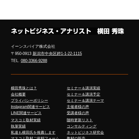
イーンスパイア株式会社
〒950-0913
新潟市中央区鐙1-1-22-1115
TEL.
080-3366-9288
横田秀珠とは？
セミナー＆講演実績
会社概要
セミナー＆講演予定
プライバシーポリシー
セミナー＆講演テーマ
Instagram関連サービス
主催者様の声
LINE関連サービス
受講者様の声
マスコミ取材実績
随時更新リスト
執筆実績
コンサルティング
私達も横田氏を推薦します
ネットビジネス研究会
マスコミ取材ご依頼フォーム
教材の販売