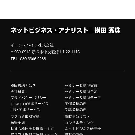
イーンスパイア株式会社
〒950-0913
新潟市中央区鐙1-1-22-1115
TEL.
080-3366-9288
横田秀珠とは？
セミナー＆講演実績
会社概要
セミナー＆講演予定
プライバシーポリシー
セミナー＆講演テーマ
Instagram関連サービス
主催者様の声
LINE関連サービス
受講者様の声
マスコミ取材実績
随時更新リスト
執筆実績
コンサルティング
私達も横田氏を推薦します
ネットビジネス研究会
マスコミ取材ご依頼フォーム
教材の販売