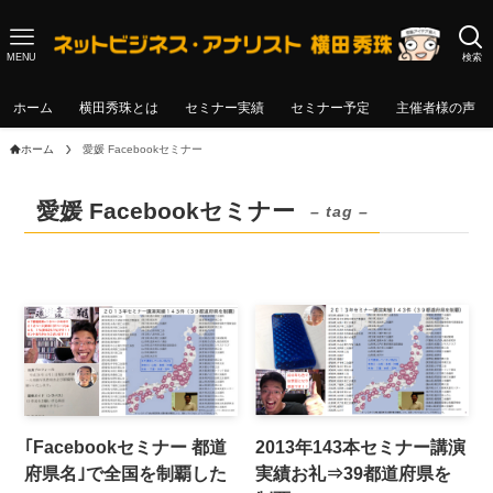
MENU
検索
ホーム
横田秀珠とは
セミナー実績
セミナー予定
主催者様の声
ホーム
愛媛 Facebookセミナー
愛媛 Facebookセミナー
– tag –
｢Facebookセミナー 都道
2013年143本セミナー講演
府県名｣で全国を制覇した
実績お礼⇒39都道府県を