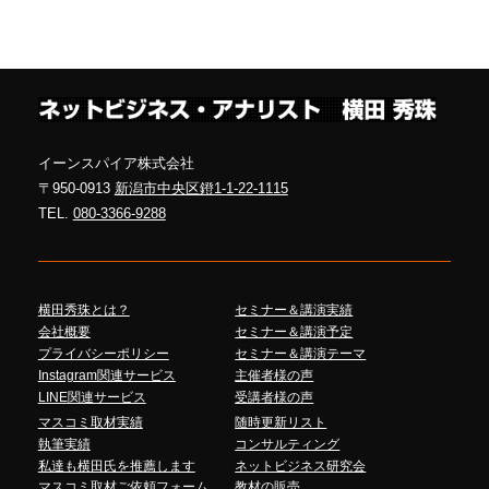
イーンスパイア株式会社
〒950-0913
新潟市中央区鐙1-1-22-1115
TEL.
080-3366-9288
横田秀珠とは？
セミナー＆講演実績
会社概要
セミナー＆講演予定
プライバシーポリシー
セミナー＆講演テーマ
Instagram関連サービス
主催者様の声
LINE関連サービス
受講者様の声
マスコミ取材実績
随時更新リスト
執筆実績
コンサルティング
私達も横田氏を推薦します
ネットビジネス研究会
マスコミ取材ご依頼フォーム
教材の販売