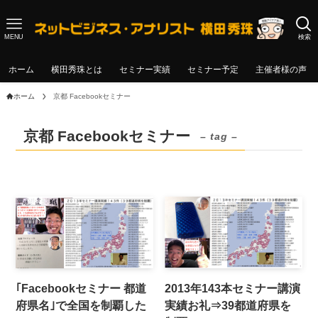
MENU
検索
ホーム
横田秀珠とは
セミナー実績
セミナー予定
主催者様の声
ホーム
京都 Facebookセミナー
京都 Facebookセミナー
– tag –
｢Facebookセミナー 都道
2013年143本セミナー講演
府県名｣で全国を制覇した
実績お礼⇒39都道府県を