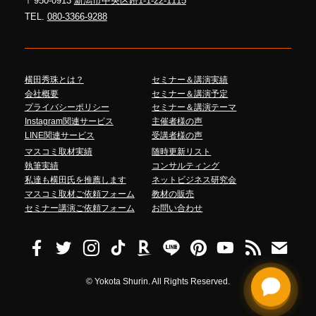
〒950-0913
新潟市中央区鐙1-1-22-1115
TEL.
080-3366-9288
横田秀珠とは？
セミナー＆講演実績
会社概要
セミナー＆講演予定
プライバシーポリシー
セミナー＆講演テーマ
Instagram関連サービス
主催者様の声
LINE関連サービス
受講者様の声
マスコミ取材実績
随時更新リスト
執筆実績
コンサルティング
私達も横田氏を推薦します
ネットビジネス研究会
マスコミ取材ご依頼フォーム
教材の販売
セミナー講演ご依頼フォーム
お問い合わせ
©
Yokota Shurin. All Rights Reserved.
Talk to me!