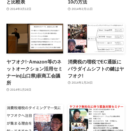
と比較表
10の方法
2014年3月12日
2014年2月11日
ヤフオク!･Amazon等のネ
消費税の増税でEC通販に
ットオークション活用セミ
パラダイムシフトの鍵はヤ
ナーin(山口県)萩商工会議
フオク!
所
2014年1月24日
2014年1月26日