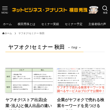
MENU
検索
ホーム
横田秀珠とは
セミナー実績
セミナー予定
主催者様の声
ホーム
ヤフオク!セミナー 秋田
ヤフオク!セミナー 秋田
– tag –
ヤフオク!ストア出店(企
企業がヤフオクで売れる検
業･法人)と個人出品の違い
索キーワードを見つける