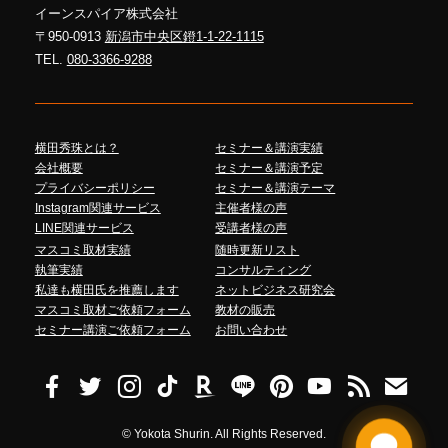
イーンスパイア株式会社
〒950-0913
新潟市中央区鐙1-1-22-1115
TEL.
080-3366-9288
横田秀珠とは？
セミナー＆講演実績
会社概要
セミナー＆講演予定
プライバシーポリシー
セミナー＆講演テーマ
Instagram関連サービス
主催者様の声
LINE関連サービス
受講者様の声
マスコミ取材実績
随時更新リスト
執筆実績
コンサルティング
私達も横田氏を推薦します
ネットビジネス研究会
マスコミ取材ご依頼フォーム
教材の販売
セミナー講演ご依頼フォーム
お問い合わせ
©
Yokota Shurin. All Rights Reserved.
Talk to me!