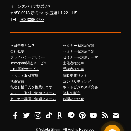
イーンスパイア株式会社
〒950-0913
新潟市中央区鐙1-1-22-1115
TEL.
080-3366-9288
横田秀珠とは？
セミナー＆講演実績
会社概要
セミナー＆講演予定
プライバシーポリシー
セミナー＆講演テーマ
Instagram関連サービス
主催者様の声
LINE関連サービス
受講者様の声
マスコミ取材実績
随時更新リスト
執筆実績
コンサルティング
私達も横田氏を推薦します
ネットビジネス研究会
マスコミ取材ご依頼フォーム
教材の販売
セミナー講演ご依頼フォーム
お問い合わせ
©
Yokota Shurin. All Rights Reserved.