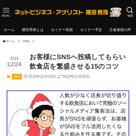
MENU
検索
ホーム
横田秀珠とは
セミナー実績
セミナー予定
主催者様の声
ホーム
SNS
お客様にSNSへ投稿してもらい
2015
12/24
飲食店を繁盛させる15のコツ
2015年12月24日
2015年12月25日
SNS