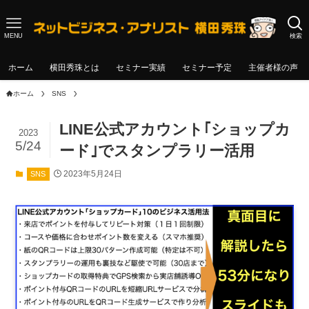
MENU
検索
ホーム
横田秀珠とは
セミナー実績
セミナー予定
主催者様の声
ホーム
SNS
LINE公式アカウント｢ショップカ
2023
5/24
ード｣でスタンプラリー活用
2023年5月24日
SNS