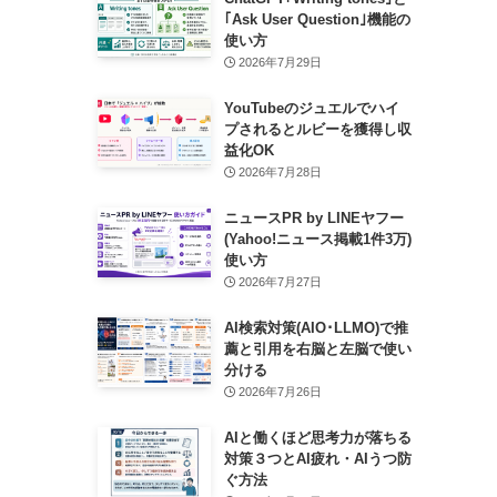
｢Ask User Question｣機能の
使い方
2026年7月29日
YouTubeのジュエルでハイ
プされるとルビーを獲得し収
益化OK
2026年7月28日
ニュースPR by LINEヤフー
(Yahoo!ニュース掲載1件3万)
使い方
2026年7月27日
AI検索対策(AIO･LLMO)で推
薦と引用を右脳と左脳で使い
分ける
2026年7月26日
AIと働くほど思考力が落ちる
対策３つとAI疲れ・AIうつ防
ぐ方法