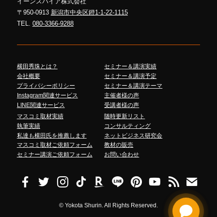
イーンスパイア株式会社
〒950-0913
新潟市中央区鐙1-1-22-1115
TEL.
080-3366-9288
横田秀珠とは？
セミナー＆講演実績
会社概要
セミナー＆講演予定
プライバシーポリシー
セミナー＆講演テーマ
Instagram関連サービス
主催者様の声
LINE関連サービス
受講者様の声
マスコミ取材実績
随時更新リスト
執筆実績
コンサルティング
私達も横田氏を推薦します
ネットビジネス研究会
マスコミ取材ご依頼フォーム
教材の販売
セミナー講演ご依頼フォーム
お問い合わせ
©
Yokota Shurin. All Rights Reserved.