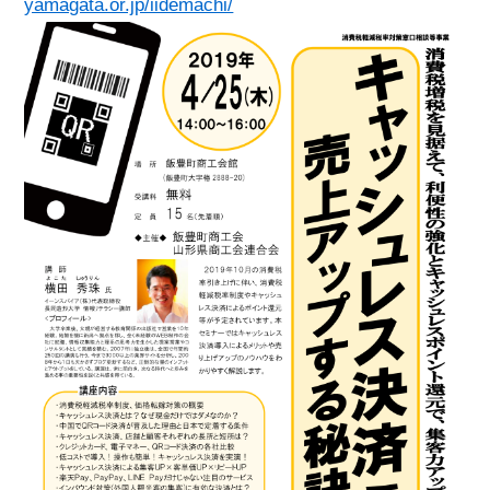
yamagata.or.jp/iidemachi/