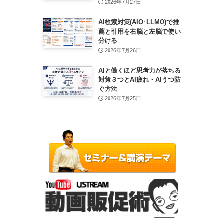
2026年7月27日
AI検索対策(AIO･LLMO)で推
薦と引用を右脳と左脳で使い
分ける
2026年7月26日
AIと働くほど思考力が落ちる
対策３つとAI疲れ・AIうつ防
ぐ方法
2026年7月25日