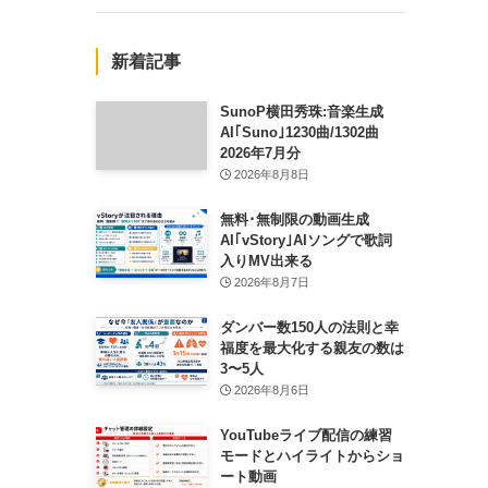
新着記事
SunoP横田秀珠:音楽生成
AI｢Suno｣1230曲/1302曲
2026年7月分
2026年8月8日
無料･無制限の動画生成
AI｢vStory｣AIソングで歌詞
入りMV出来る
2026年8月7日
ダンバー数150人の法則と幸
福度を最大化する親友の数は
3〜5人
2026年8月6日
YouTubeライブ配信の練習
モードとハイライトからショ
ート動画