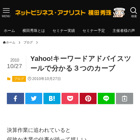
MENU
検索
ホーム
横田秀珠とは
セミナー実績
セミナー予定
主催者様の声
ホーム
ブログ
Yahoo!キーワードアドバイスツ
2010
10/27
ールで分かる３つのカーブ
2010年10月27日
ブログ
決算作業に追われていると
何故か本業の仕事が捗って嬉しい