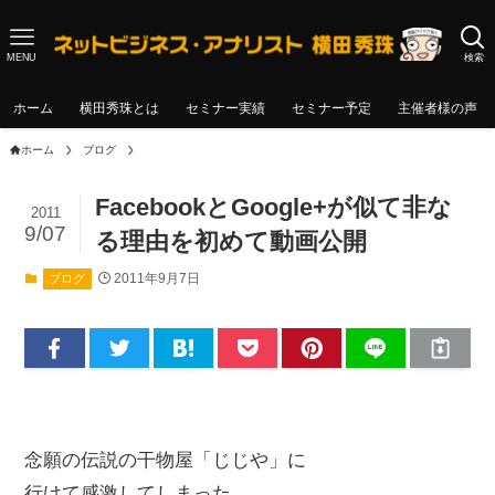
MENU
検索
ホーム
横田秀珠とは
セミナー実績
セミナー予定
主催者様の声
ホーム
ブログ
FacebookとGoogle+が似て非な
2011
9/07
る理由を初めて動画公開
2011年9月7日
ブログ
念願の伝説の干物屋「じじや」に
行けて感激してしまった