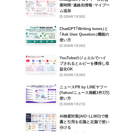
業時間･連絡先情報･マイブー
ム追加
2026年7月30日
ChatGPT｢Writing tones｣と
｢Ask User Question｣機能の
使い方
2026年7月29日
YouTubeのジュエルでハイ
プされるとルビーを獲得し収
益化OK
2026年7月28日
ニュースPR by LINEヤフー
(Yahoo!ニュース掲載1件3万)
使い方
2026年7月27日
AI検索対策(AIO･LLMO)で推
薦と引用を右脳と左脳で使い
分ける