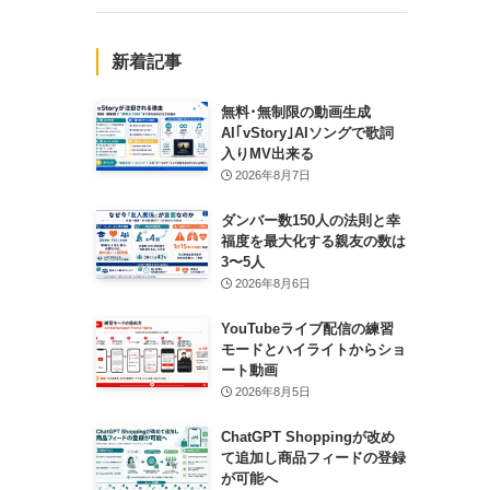
新着記事
無料･無制限の動画生成
AI｢vStory｣AIソングで歌詞
入りMV出来る
2026年8月7日
ダンバー数150人の法則と幸
福度を最大化する親友の数は
3〜5人
2026年8月6日
YouTubeライブ配信の練習
モードとハイライトからショ
ート動画
2026年8月5日
ChatGPT Shoppingが改め
て追加し商品フィードの登録
が可能へ