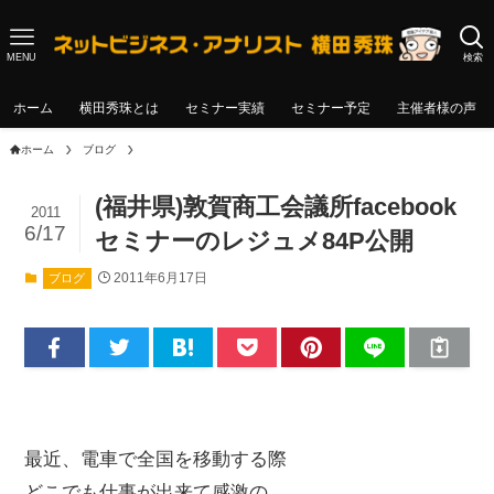
MENU
検索
ホーム
横田秀珠とは
セミナー実績
セミナー予定
主催者様の声
ホーム
ブログ
(福井県)敦賀商工会議所facebook
2011
6/17
セミナーのレジュメ84P公開
2011年6月17日
ブログ
最近、電車で全国を移動する際
どこでも仕事が出来て感激の